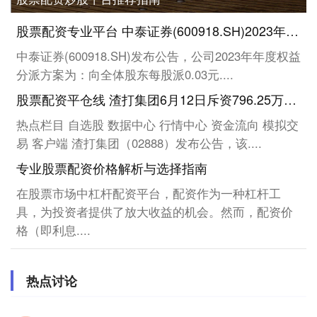
股票配资专业平台 中泰证券(600918.SH)2023年拟每股派0.03元 6月20日除权除息
中泰证券(600918.SH)发布公告，公司2023年年度权益
分派方案为：向全体股东每股派0.03元....
股票配资平仓线 渣打集团6月12日斥资796.25万英镑回购107.5万股
热点栏目 自选股 数据中心 行情中心 资金流向 模拟交
易 客户端 渣打集团（02888）发布公告，该....
专业股票配资价格解析与选择指南
在股票市场中杠杆配资平台，配资作为一种杠杆工
具，为投资者提供了放大收益的机会。然而，配资价
格（即利息....
热点讨论