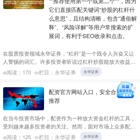
**推荐使用第一个或第二个**，因为
它们直接匹配关键词“炒股的杠杆什
么意思”，且结构清晰，包含“通俗解
释”、“风险详解”等用户常搜索的扩
展词，有利于SEO收录和点击。
在股票投资领域永华证券，“杠杆”是一个既令人兴奋又让
人警惕的词汇。许多投资者听说过杠杆炒股能放大收益，
但对其具体含义和潜在风险却一知半解。本文将用通俗易
阅读：
170
栏目：
永华证券
永华证券
懂的方式....
配资官方网站入口，安全合规平台
推荐
在当今投资市场中，配资作为一种放大资金杠杆的工具，
受到越来越多投资者的关注。然而，面对市场上众多配资
平台，如何找到**配资官方网站入口**，选择**安全合规
阅读：
125
栏目：
永华证券
永华证券