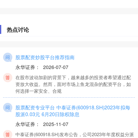
热点讨论
股票配资炒股平台推荐指南
永华证券
：
2026-07-07
在股市波动加剧的背景下，越来越多的投资者希望通过配
资放大收益。然而，面对市场上鱼龙混杂的配资平台，如
何选择一家安全、合规
股票配资专业平台 中泰证券(600918.SH)2023年拟每
股派0.03元 6月20日除权除息
永华证券
：
2025-11-07
中泰证券(600918.SH)发布公告，公司2023年年度权益分派