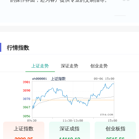
行情指数
上证走势
深证走势
创业走势
上证指数
深证成指
创业板指