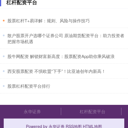
杠杆配资平台
炒股就看金麒麟分析师研报，权威证券etf股票行情，专
业，及时，全面，助您挖掘潜力主题机会！ * **了解配资原
​股票杠杆T+易详解：规则、风险与操作技巧
理：**配
​散户股票开户选哪个证券公司 原油期货配资平台：助力投资者
把握市场机遇
​股牛网配资 解锁财富新高度：股票配资App助你乘风破浪
​西安股票配资 不惧欧盟“下手”！比亚迪创年内新高！
​股票杠杆配资平台排行
永华证券
杠杆配资平台
Powered by
永华证券
RSS地图
HTML地图