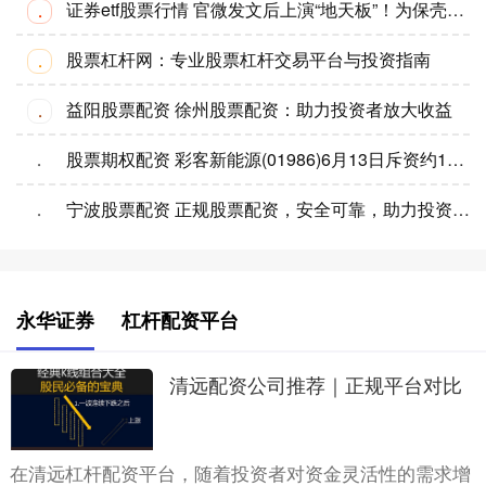
证券etf股票行情 官微发文后上演“地天板”！为保壳拼了！
·
股票杠杆网：专业股票杠杆交易平台与投资指南
·
益阳股票配资 徐州股票配资：助力投资者放大收益
·
股票期权配资 彩客新能源(01986)6月13日斥资约15.75万港元回购15.9万股
·
宁波股票配资 正规股票配资，安全可靠，助力投资增值
·
永华证券
杠杆配资平台
清远配资公司推荐｜正规平台对比
在清远杠杆配资平台，随着投资者对资金灵活性的需求增