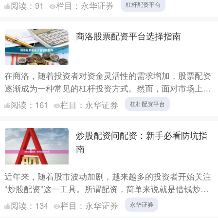
活跃度提升，不少投资者开始关注杠杆交易。然而，杠杆
阅读：
91
栏目：
永华证券
杠杆配资平台
是一把“....
商洛股票配资平台选择指南
在商洛，随着投资者对资金灵活性的需求增加，股票配资
逐渐成为一种常见的杠杆投资方式。然而，面对市场上众
多的配资平台，如何选择一家安全、合规且服务优质的平
阅读：
161
栏目：
永华证券
杠杆配资平台
台，成为投....
炒股配资问配资：新手必看防坑指
南
近年来，随着股市波动加剧，越来越多的投资者开始关注
“炒股配资”这一工具。所谓配资，简单来说就是借钱炒股
——投资者出一定比例的本金，配资公司按比例提供资
阅读：
134
栏目：
永华证券
永华证券
金，双方共....