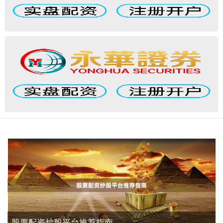
股票配资炒股平台推荐指南