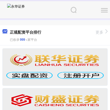
正规配资平台排行
更多
已收录
999
+家平台