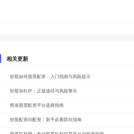
相关更新
炒股如何股票配资：入门指南与风险提示
炒股加杠杆：正规途径与风险警示
商洛股票配资平台选择指南
炒股配资问配资：新手必看防坑指南
股票杠杆网：专业股票杠杆交易平台与投资指南