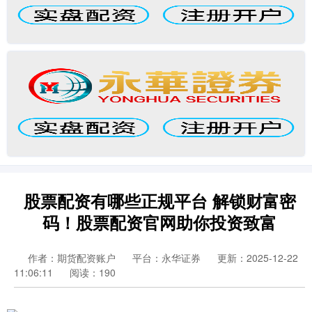
股票配资有哪些正规平台 解锁财富密
码！股票配资官网助你投资致富
作者：期货配资账户
平台：永华证券
更新：2025-12-22
11:06:11
阅读：190