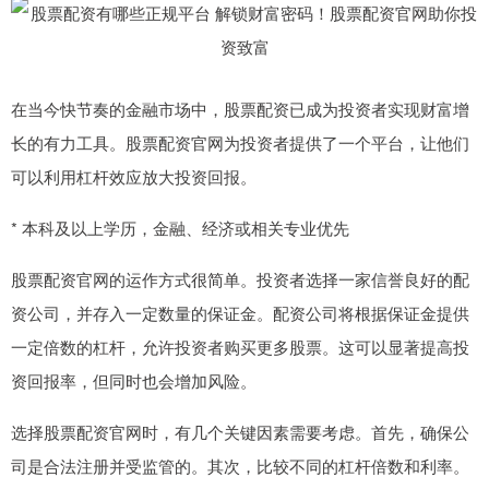
在当今快节奏的金融市场中，股票配资已成为投资者实现财富增
长的有力工具。股票配资官网为投资者提供了一个平台，让他们
可以利用杠杆效应放大投资回报。
* 本科及以上学历，金融、经济或相关专业优先
股票配资官网的运作方式很简单。投资者选择一家信誉良好的配
资公司，并存入一定数量的保证金。配资公司将根据保证金提供
一定倍数的杠杆，允许投资者购买更多股票。这可以显著提高投
资回报率，但同时也会增加风险。
选择股票配资官网时，有几个关键因素需要考虑。首先，确保公
司是合法注册并受监管的。其次，比较不同的杠杆倍数和利率。