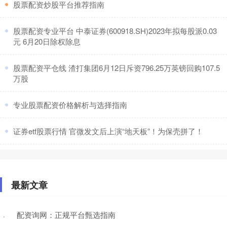
​股票配资炒股平台推荐指南
​股票配资专业平台 中泰证券(600918.SH)2023年拟每股派0.03
元 6月20日除权除息
​股票配资平仓线 渣打集团6月12日斥资796.25万英镑回购107.5
万股
​专业股票配资价格解析与选择指南
​证券etf股票行情 官微发文后上演“地天板”！为保壳拼了！
最新文章
配资询网：正规平台甄选指南
·