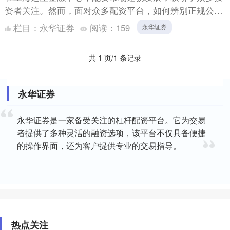
资者关注。然而，面对众多配资平台，如何辨别正规公
司、避开风险，成为投资者最关心的问题。本文基于行业
栏目：
永华证券
阅读：
159
永华证券
调研与用户反....
共 1 页/1 条记录
永华证券
永华证券是一家备受关注的杠杆配资平台。它为交易
者提供了多种灵活的融资选项，该平台不仅具备便捷
的操作界面，还为客户提供专业的交易指导。
热点关注