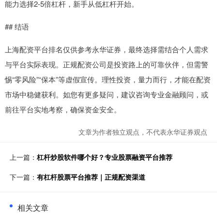
能力选择2-5倍杠杆，新手从低杠杆开始。
## 结语
上海配资平台排名仅供参考永华证券，最终选择需结合个人需求
与平台实际表现。正规配资公司是投资路上的可靠伙伴，但需警
惕“零风险”“保本”等虚假宣传。理性投资，量力而行，才能在配资
市场中稳健获利。如您有更多疑问，建议咨询专业金融顾问，或
前往平台实地考察，确保资金安全。
文章为作者独立观点，不代表永华证券观点
上一篇：
杠杆炒股软件哪个好？专业股票融资平台推荐
下一篇：
有杠杆股票平台推荐｜正规配资渠道
相关文章