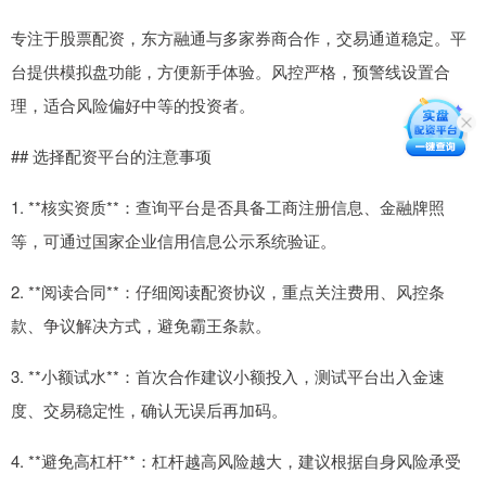
专注于股票配资，东方融通与多家券商合作，交易通道稳定。平
台提供模拟盘功能，方便新手体验。风控严格，预警线设置合
理，适合风险偏好中等的投资者。
## 选择配资平台的注意事项
1. **核实资质**：查询平台是否具备工商注册信息、金融牌照
等，可通过国家企业信用信息公示系统验证。
2. **阅读合同**：仔细阅读配资协议，重点关注费用、风控条
款、争议解决方式，避免霸王条款。
3. **小额试水**：首次合作建议小额投入，测试平台出入金速
度、交易稳定性，确认无误后再加码。
4. **避免高杠杆**：杠杆越高风险越大，建议根据自身风险承受