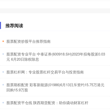
推荐阅读
​股票配资炒股平台推荐指南
​股票配资专业平台 中泰证券(600918.SH)2023年拟每股派0.03
元 6月20日除权除息
​股票杠杆网：专业股票杠杆交易平台与投资指南
​股票期权配资 彩客新能源(01986)6月13日斥资约15.75万港元
回购15.9万股
​股票配资平仓线 陕西期货配资：助你撬动财富杠杆