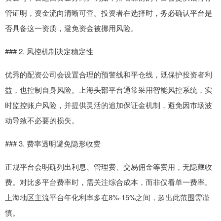
管证明，资金流向清晰可查。投资者在选择时，务必确认平台是
否具备这一资质，避免资金被挪用风险。
### 2. 风控机制决定稳定性
优秀的配资公司会设置合理的预警线和平仓线，既保护投资者利
益，也控制自身风险。上海头部平台通常采用智能风控系统，实
时监控账户风险，并提供灵活的追加保证金机制，避免因市场波
动导致不必要的损失。
### 3. 费率透明避免隐形收费
正规平台会明确列出利息、管理费、交易佣金等费用，无隐藏收
费。对比多平台费率时，需关注综合成本，而非仅看单一费率。
上海地区主流平台年化利率多在8%-15%之间，超出此范围需谨
慎。