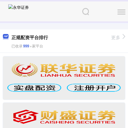
正规配资平台排行
更多
已收录
999
+家平台